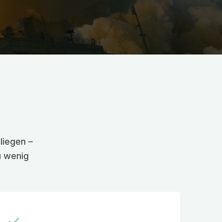
liegen –
u wenig