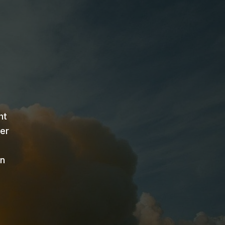
ht
er
nn