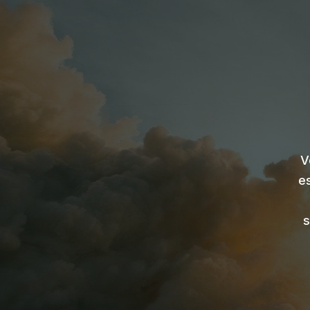
V
e
s